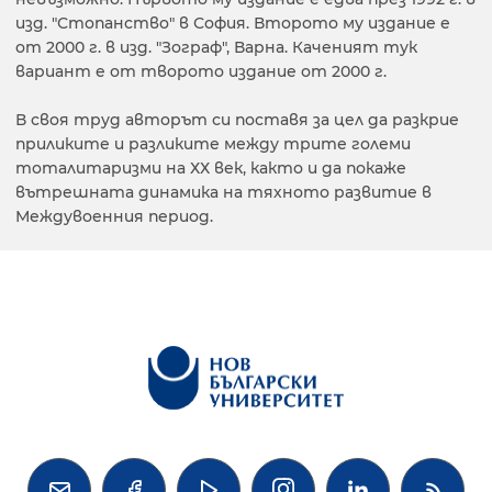
изд. "Стопанство" в София. Второто му издание е
от 2000 г. в изд. "Зограф", Варна. Каченият тук
вариант е от творото издание от 2000 г.
В своя труд авторът си поставя за цел да разкрие
приликите и разликите между трите големи
тоталитаризми на ХХ век, както и да покаже
вътрешната динамика на тяхното развитие в
Междувоенния период.



