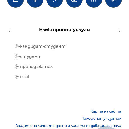
Електронни услуги
ⓔ-кандидат-студент
MOOD
ⓔ-биб
ⓔ-студент
ⓔ-кни
ⓔ-преподавател
ⓔ-trai
ⓔ-mail
Карта на сайта
Телефонен указател
Защита на личните данни и лицата подаващи сигнали