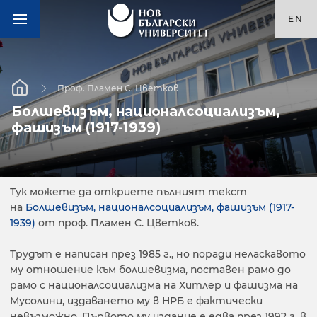
EN
Проф. Пламен С. Цветков
Болшевизъм, националсоциализъм,
фашизъм (1917-1939)
Тук можете да откриете пълният текст
на
Болшевизъм, националсоциализъм, фашизъм (1917-
1939)
от проф. Пламен С. Цветков.
Трудът е написан през 1985 г., но поради неласкавото
му отношение към болшевизма, поставен рамо до
рамо с националсоциализма на Хитлер и фашизма на
Мусолини, издаването му в НРБ е фактически
невъзможно. Първото му издание е едва през 1992 г. в